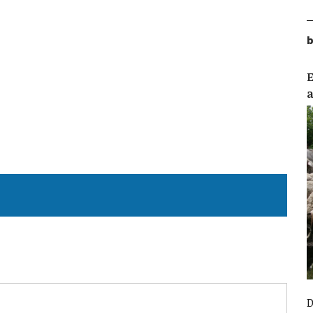
b
E
D