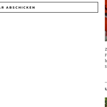
Z
F
h
S
U