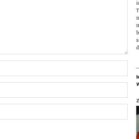
i
T
n
m
b
s
d
b