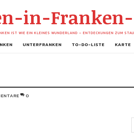
hen-in-Franken
NKEN IST WIE EIN KLEINES WUNDERLAND – ENTDECKUNGEN ZUM STA
NKEN
UNTERFRANKEN
TO-DO-LISTE
KARTE
ENTARE
0