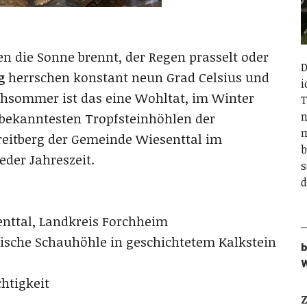
n die Sonne brennt, der Regen prasselt oder
D
g
herrschen konstant neun Grad Celsius und
i
chsommer ist das eine Wohltat, im Winter
T
n
r bekanntesten Tropfsteinhöhlen der
m
treitberg der Gemeinde Wiesenttal im
b
eder Jahreszeit.
s
d
enttal, Landkreis Forchheim
nkische Schauhöhle in geschichtetem Kalkstein
b
htigkeit