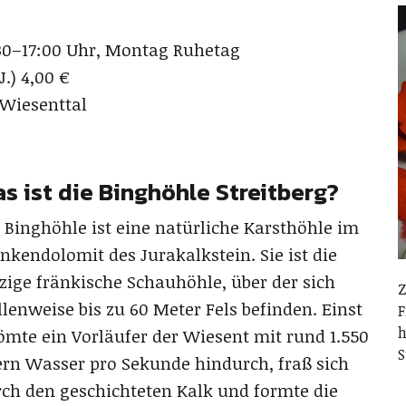
:30–17:00 Uhr, Montag Ruhetag
J.) 4,00 €
 Wiesenttal
s ist die Binghöhle Streitberg?
 Binghöhle ist eine natürliche Karsthöhle im
nkendolomit des Jurakalkstein. Sie ist die
zige fränkische Schauhöhle, über der sich
Z
llenweise bis zu 60 Meter Fels befinden. Einst
F
h
ömte ein Vorläufer der Wiesent mit rund 1.550
S
ern Wasser pro Sekunde hindurch, fraß sich
ch den geschichteten Kalk und formte die