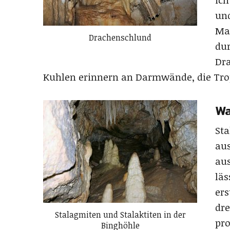
ich
und
Man
Drachenschlund
dur
Dra
Kuhlen erinnern an Darmwände, die Trop
Wa
St
au
aus
läs
ers
dre
Stalagmiten und Stalaktiten in der
pro
Binghöhle