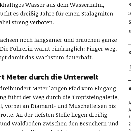
lkhaltiges Wasser aus dem Wasserhahn,
S
ucht es dreißig Jahre für einen Stalagmiten
3
abei streng verboten.
S
 wachsen noch langsamer und brauchen ganze
Die Führerin warnt eindringlich: Finger weg.
K
toppt damit das Wachstum dauerhaft.
t Meter durch die Unterwelt
dreihundert Meter langen Pfad vom Eingang
A
ng führt der Weg durch die Tropfsteingalerie,
A
l, vorbei an Diamant- und Muschelfelsen bis
A
grotte. An der tiefsten Stelle liegen dreißig
 und Waldboden zwischen den Besuchern und
2
2