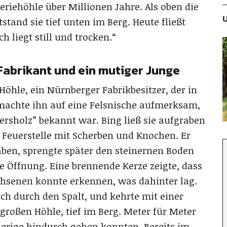
eriehöhle über Millionen Jahre. Als oben die
U
stand sie tief unten im Berg. Heute fließt
h liegt still und trocken.“
Fabrikant und ein mutiger Junge
Höhle, ein Nürnberger Fabrikbesitzer, der in
r machte ihn auf eine Felsnische aufmerksam,
ersholz” bekannt war. Bing ließ sie aufgraben
en Feuerstelle mit Scherben und Knochen. Er
aben, sprengte später den steinernen Boden
 Öffnung. Eine brennende Kerze zeigte, dass
chsenen konnte erkennen, was dahinter lag.
ch durch den Spalt, und kehrte mit einer
 großen Höhle, tief im Berg. Meter für Meter
gierige hindurch gehen konnten. Bereits im