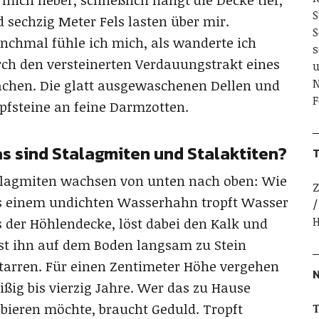
 mich lieber, schließlich hängt die Decke tief,
S
 sechzig Meter Fels lasten über mir.
S
chmal fühle ich mich, als wanderte ich
s
ch den versteinerten Verdauungstrakt eines
u
N
chen. Die glatt ausgewaschenen Dellen und
F
fsteine an feine Darmzotten.
s sind Stalagmiten und Stalaktiten?
T
alagmiten wachsen von unten nach oben: Wie
Z
s einem undichten Wasserhahn tropft Wasser
 der Höhlendecke, löst dabei den Kalk und
st ihn auf dem Boden langsam zu Stein
tarren. Für einen Zentimeter Höhe vergehen
ißig bis vierzig Jahre. Wer das zu Hause
bieren möchte, braucht Geduld. Tropft
T