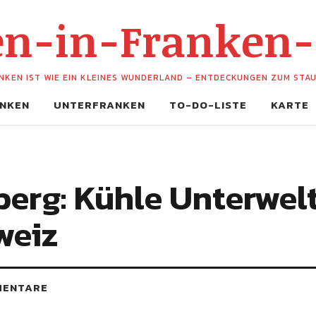
hen-in-Franken
NKEN IST WIE EIN KLEINES WUNDERLAND – ENTDECKUNGEN ZUM STA
NKEN
UNTERFRANKEN
TO-DO-LISTE
KARTE
berg: Kühle Unterwelt
weiz
MENTARE