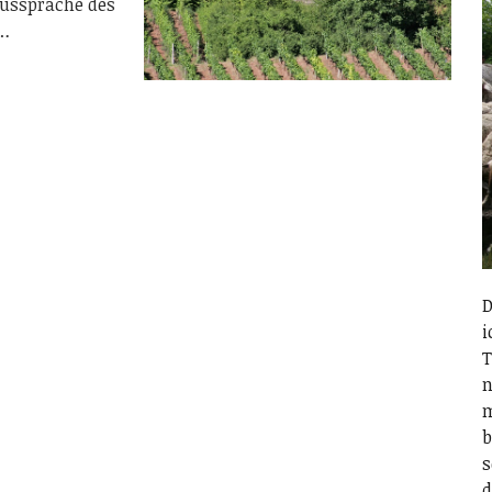
 Aussprache des
:…
D
i
T
n
m
b
s
d