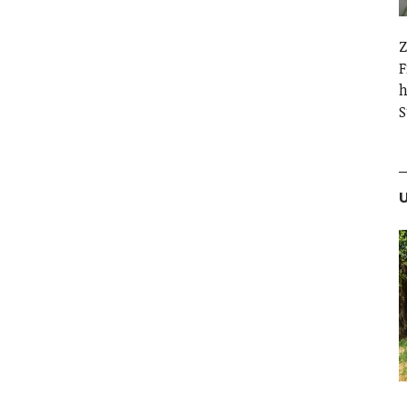
Z
F
h
S
U