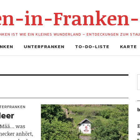
hen-in-Franken
NKEN IST WIE EIN KLEINES WUNDERLAND – ENTDECKUNGEN ZUM STA
NKEN
UNTERFRANKEN
TO-DO-LISTE
KARTE
TERFRANKEN
b
Meer
E
, Mää… was
mecker anhört,