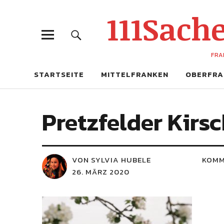
111Sac
FRA
STARTSEITE
MITTELFRANKEN
OBERFRA
Pretzfelder Kir
VON SYLVIA HUBELE
KOMM
26. MÄRZ 2020