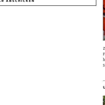
Z
F
h
S
U