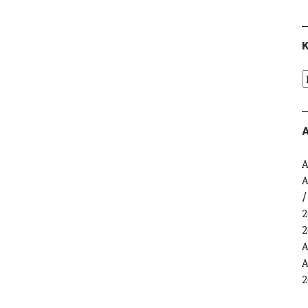
K
A
A
A
2
2
A
A
2