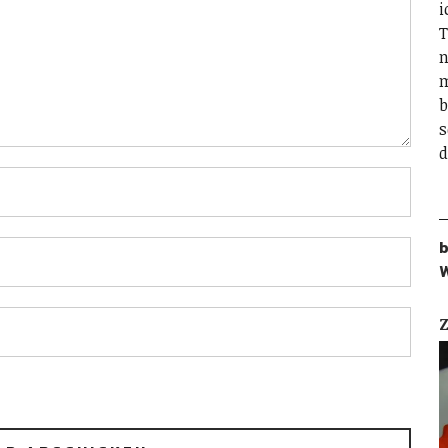
i
T
n
m
b
s
d
b