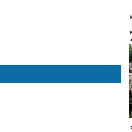
b
E
D