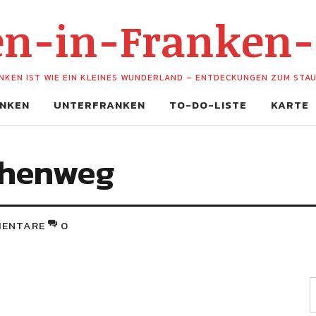
hen-in-Franken
NKEN IST WIE EIN KLEINES WUNDERLAND – ENTDECKUNGEN ZUM STA
NKEN
UNTERFRANKEN
TO-DO-LISTE
KARTE
schenweg
ENTARE
0