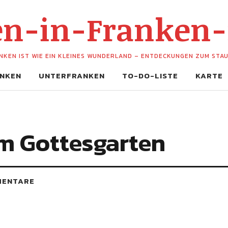
hen-in-Franken
NKEN IST WIE EIN KLEINES WUNDERLAND – ENTDECKUNGEN ZUM STA
NKEN
UNTERFRANKEN
TO-DO-LISTE
KARTE
im Gottesgarten
MENTARE