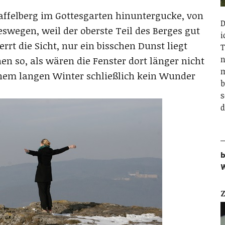
ffelberg im Gottesgarten hinuntergucke, von
D
deswegen, weil der oberste Teil des Berges gut
i
rrt die Sicht, nur ein bisschen Dunst liegt
T
n
en so, als wären die Fenster dort länger nicht
m
inem langen Winter schließlich kein Wunder
b
s
d
b