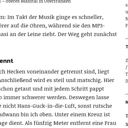
n – oberes Maintal in Oberfranken
s
u
m: Im Takt der Musik ginge es schneller,
N
hörer auf die Ohren, während sie den MP3-
F
asi an der Leine zieht. Der Weg geht zunächst
T
rennt
Z
ch Hecken voneinander getrennt sind, liegt
T
Anschließend wird es steil und matschig. Hier
D
chon getaut und mit jedem Schritt pappt
so immer schwerer werden. Deswegen lasse
le nicht Hans-Guck-in-die-Luft, sonst rutsche
ndwann bin ich oben. Unter einem Kreuz ist
T
age dient. Als fünfzig Meter entfernt eine Frau
S