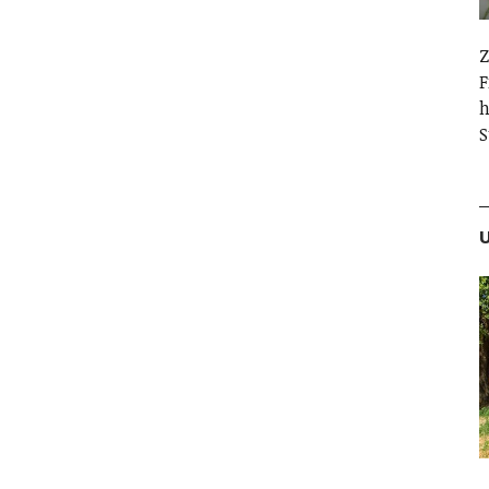
Z
F
h
S
U