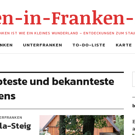
hen-in-Franken
NKEN IST WIE EIN KLEINES WUNDERLAND – ENTDECKUNGEN ZUM STA
NKEN
UNTERFRANKEN
TO-DO-LISTE
KARTE
bteste und bekannteste
ens
b
ERFRANKEN
E
la-Steig