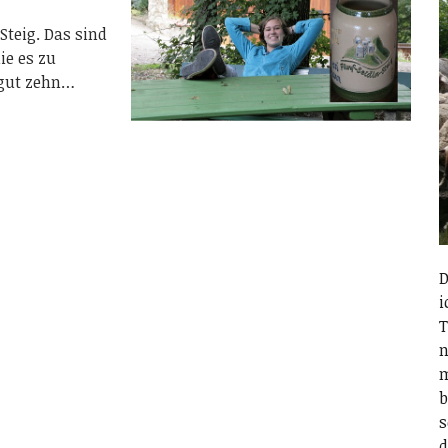
Steig. Das sind
ie es zu
 gut zehn…
D
i
T
n
m
b
s
d