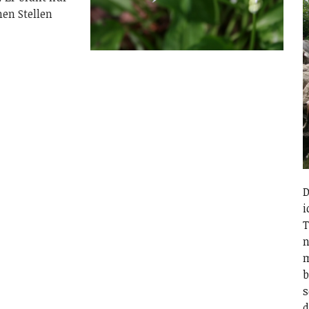
en Stellen
D
i
T
n
m
b
s
d