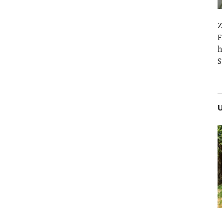
Z
F
h
S
U