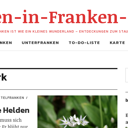
hen-in-Franken
NKEN IST WIE EIN KLEINES WUNDERLAND – ENTDECKUNGEN ZUM STA
NKEN
UNTERFRANKEN
TO-DO-LISTE
KARTE
rk
TTELFRANKEN
b
e Helden
E
 muss sich
 Er blüht nur